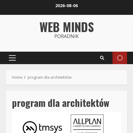
Skip
2026-08-06
to
content
WEB MINDS
PORADNIK
Primary
Menu
Home
program dla architektów
program dla architektów