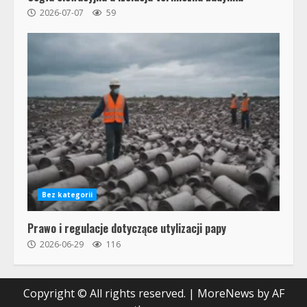
2026-07-07
59
Bez kategorii
Prawo i regulacje dotyczące utylizacji papy
2026-06-29
116
Copyright © All rights reserved.
|
MoreNews
by AF