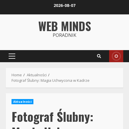
Skip
2026-08-07
to
content
WEB MINDS
PORADNIK
Primary
Menu
Home
Aktualności
Fotograf Ślubny: Magia Uchwycona w Kadrze
Aktualności
Fotograf Ślubny: