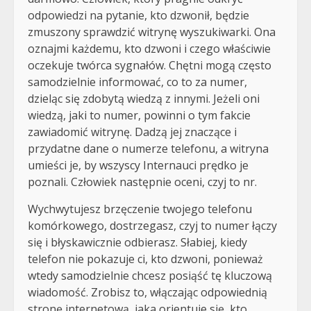
odpowiedzi na pytanie, kto dzwonił, będzie
zmuszony sprawdzić witrynę wyszukiwarki. Ona
oznajmi każdemu, kto dzwoni i czego właściwie
oczekuje twórca sygnałów. Chętni mogą często
samodzielnie informować, co to za numer,
dzieląc się zdobytą wiedzą z innymi. Jeżeli oni
wiedzą, jaki to numer, powinni o tym fakcie
zawiadomić witrynę. Dadzą jej znaczące i
przydatne dane o numerze telefonu, a witryna
umieści je, by wszyscy Internauci prędko je
poznali. Człowiek następnie oceni, czyj to nr.
Wychwytujesz brzęczenie twojego telefonu
komórkowego, dostrzegasz, czyj to numer łączy
się i błyskawicznie odbierasz. Słabiej, kiedy
telefon nie pokazuje ci, kto dzwoni, ponieważ
wtedy samodzielnie chcesz posiąść tę kluczową
wiadomość. Zrobisz to, włączając odpowiednią
stronę internetową, jaka orientuje się, kto