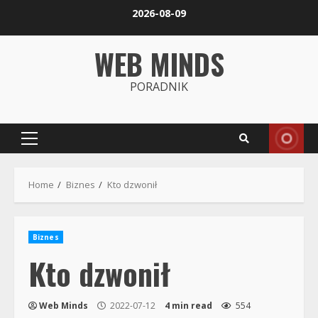
Skip
2026-08-09
to
content
WEB MINDS
PORADNIK
Primary
Menu
Home
Biznes
Kto dzwonił
Biznes
Kto dzwonił
Web Minds
2022-07-12
4 min read
554