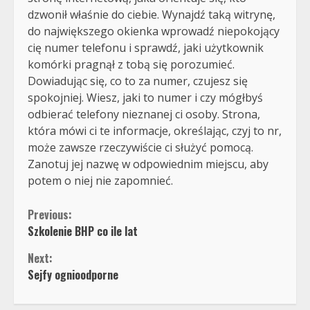
dzwonił właśnie do ciebie. Wynajdź taką witrynę,
do największego okienka wprowadź niepokojący
cię numer telefonu i sprawdź, jaki użytkownik
komórki pragnął z tobą się porozumieć.
Dowiadując się, co to za numer, czujesz się
spokojniej. Wiesz, jaki to numer i czy mógłbyś
odbierać telefony nieznanej ci osoby. Strona,
która mówi ci te informacje, określając, czyj to nr,
może zawsze rzeczywiście ci służyć pomocą.
Zanotuj jej nazwę w odpowiednim miejscu, aby
potem o niej nie zapomnieć.
Continue
Previous:
Szkolenie BHP co ile lat
Reading
Next:
Sejfy ognioodporne